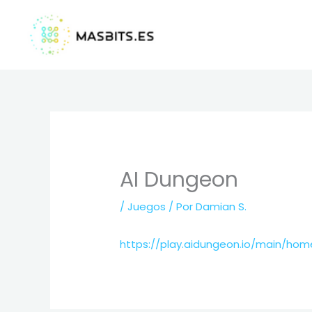
Ir
al
contenido
AI Dungeon
/
Juegos
/ Por
Damian S.
https://play.aidungeon.io/main/hom